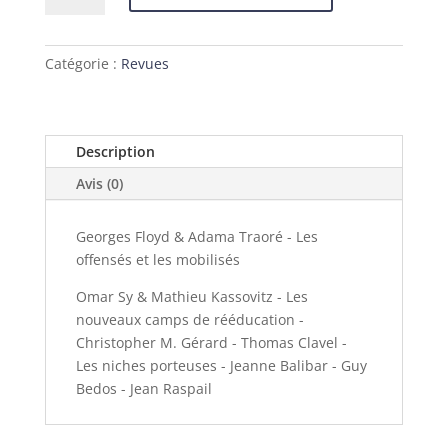
L'Irrégulière
n°2
Catégorie :
Revues
Description
Avis (0)
Georges Floyd & Adama Traoré - Les
offensés et les mobilisés
Omar Sy & Mathieu Kassovitz - Les
nouveaux camps de rééducation -
Christopher M. Gérard - Thomas Clavel -
Les niches porteuses - Jeanne Balibar - Guy
Bedos - Jean Raspail